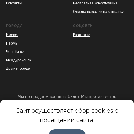
Контакты
Бесплатная консультация
Отмена повестки на отправку
ГОРОДА
СОЦСЕТИ
Ижевск
Вконтакте
Пермь
Челябинск
Междуреченск
Другие города
Мы не продаем военный билет. Мы против взяток.
Политика конфиденциальности
Сайт осуществляет сбор cookies о
© 2012-2026 ООО "Агентство правовой защиты"
посещении сайта.