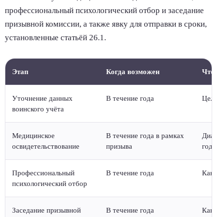
профессиональный психологический отбор и заседание
призывной комиссии, а также явку для отправки в сроки,
установленные статьёй 26.1.
Этап
Когда возможен
Что
Уточнение данных
В течение года
Цель
воинского учёта
Медицинское
В течение года в рамках
Диаг
освидетельствование
призыва
годн
Профессиональный
В течение года
Како
психологический отбор
Заседание призывной
В течение года
Како