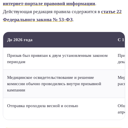
интернет-портале правовой информации
.
Действующая редакция правила содержится в
статье 22
Федерального закона № 53-ФЗ
.
До 2026 года
С 1 
Призыв был привязан к двум установленным законом
Призы
периодам
дека
Медицинское освидетельствование и решение
Меро
комиссии обычно проводились внутри призывной
распр
кампании
Отправка проходила весной и осенью
Общи
апрел