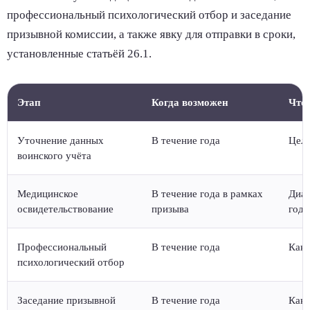
профессиональный психологический отбор и заседание
призывной комиссии, а также явку для отправки в сроки,
установленные статьёй 26.1.
Этап
Когда возможен
Что
Уточнение данных
В течение года
Цель
воинского учёта
Медицинское
В течение года в рамках
Диаг
освидетельствование
призыва
годн
Профессиональный
В течение года
Како
психологический отбор
Заседание призывной
В течение года
Како