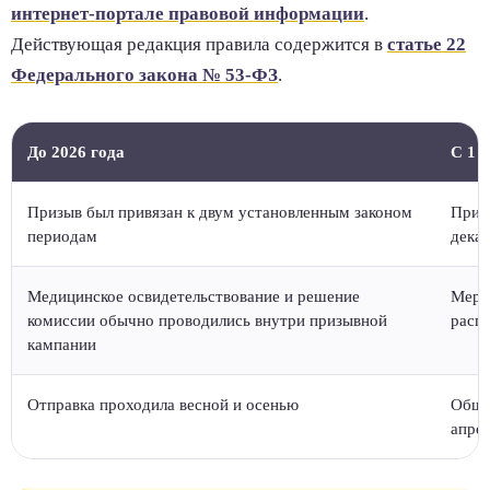
интернет-портале правовой информации
.
Действующая редакция правила содержится в
статье 22
Федерального закона № 53-ФЗ
.
До 2026 года
С 1 
Призыв был привязан к двум установленным законом
Призы
периодам
дека
Медицинское освидетельствование и решение
Меро
комиссии обычно проводились внутри призывной
распр
кампании
Отправка проходила весной и осенью
Общи
апрел