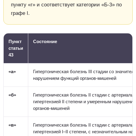
пункту «г» и соответствует категории «Б-3» по
графе I.
Пункт
Состояние
статьи
43
«а»
Гипертоническая болезнь III стадии со значите
нарушением функций органов-мишеней
«б»
Гипертоническая болезнь II стадии с артериаль
гипертензией II степени и умеренным нарушени
органов-мишеней
«в»
Гипертоническая болезнь II стадии с артериаль
гипертензией I–II степени, с незначительным н