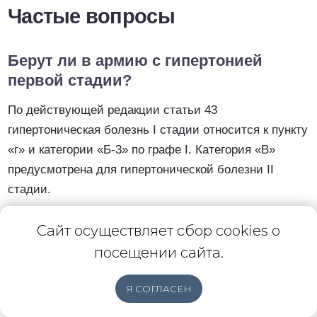
Частые вопросы
Берут ли в армию с гипертонией
первой стадии?
По действующей редакции статьи 43
гипертоническая болезнь I стадии относится к пункту
«г» и категории «Б-3» по графе I. Категория «В»
предусмотрена для гипертонической болезни II
стадии.
Сайт осуществляет сбор cookies о
Какая категория возможна при
гипертонии второй стадии?
посещении сайта.
Пункты «б» и «в» статьи 43 предусматривают
Я СОГЛАСЕН
Бесплатная
категорию «В». Конкретный пункт зависит от степени
Главная
Отзывы
Блог
Вконтакте
консультация