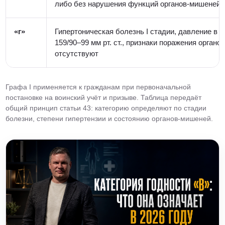
либо без нарушения функций органов-мишеней
«г»
Гипертоническая болезнь I стадии, давление в п
159/90–99 мм рт. ст., признаки поражения орган
отсутствуют
Графа I применяется к гражданам при первоначальной
постановке на воинский учёт и призыве. Таблица передаёт
общий принцип статьи 43: категорию определяют по стадии
болезни, степени гипертензии и состоянию органов-мишеней.